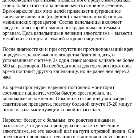
этанола. Без этого этапа нельзя начать основное лечение.
Врач-нарколог для этих целей применяет внутривенное
капельное вливание (инфузию) тщательно подобранных
медицинских препаратов. Состав капельницы включает
средства для скорой помощи пострадавшим системам и
органам. Цель капельницы в лечении алкоголизма – вывести
метаболиты спирта из тканей и крови пациента.
После диагностики и при отсутствии противопоказаний врач
определяет, какие именно лекарства будет вводить, и
устанавливает систему. За один сеанс можно вливать не более
500 мл растворов. По необходимости доктор через некоторое
время поставит другую капельницу, но не ранее чем через 2
часа.
Во время процедуры нарколог постоянно мониторит
состояние пациента, чтобы быстро среагировать на
возможные осложнения. Обычно в состав инфузии входят
седативные препараты, поэтому больной спустя 15-20 минут
после начала манипуляции спокойно засыпает.
Нарколог беседует с больным, его родственниками и
разъясняет, что детокс-процедура не является лечением
алкоголизма, но это важный шаг на пути к трезвой жизни. Он
предлагает продолжить терапию в стационарных условиях, а