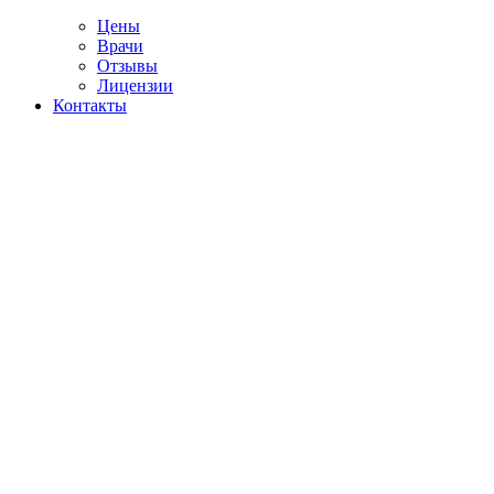
Цены
Врачи
Отзывы
Лицензии
Контакты
Telegram
ение алкоголизма
ке