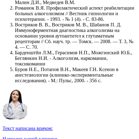
Малин Д.И., Медведев В.М.
Романюк В.Я. Профилактический аспект реабилитации
больных алкоголизмом // Вестник гипнологии и
психотерапии. - 1993. - № 1 (4). - С. 83-86.
Востриков В. В., Востриков М. В., Шабанов П. Д.
Иммуноферментная диагностика алкоголизма на
основании уровня аутоантител к глутаматным
рецепторам // Сб. науч. тр. — Томск. — 2008. — Т. 3, №
4. — С. 70.
Барденштйн Л.М., Герасимов Н.П., Можгинский Ю.Б.,
Беглянкин Н.И. - Алкоголизм, наркомании,
токсикомании
Буров Н.Е., Потапов В.Н., Макеев Г.Н. Ксенон в
анестезиологии (клинико-экспериментальные
исследования). - М.: Пульс, 2000. - 356 с.
Текст написана врачом:
Нарколог нашей клиники