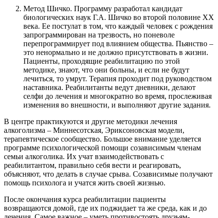
Метод Шичко. Программу разработал кандидат
биологических наук Г.А. Шичко во второй половине XX
века. Ее постулат в том, что каждый человек с рождения
запрограммирован на трезвость, но поневоле
перепрограммирует под влиянием общества. Пьянство –
это ненормально и не должно присутствовать в жизни.
Пациенты, проходящие реабилитацию по этой
методике, знают, что они больны, и если не будут
лечиться, то умрут. Терапия проходит под руководством
наставника. Реабилитанты ведут дневники, делают
селфи до лечения и многократно во время, прослеживая
изменения во внешности, и выполняют другие задания.
В центре практикуются и другие методики лечения
алкоголизма – Миннесотская, Эриксоновская модели,
терапевтическое сообщество. Большое внимание уделяется
программе психологической помощи созависимым членам
семьи алкоголика. Их учат взаимодействовать с
реабилитантом, правильно себя вести и реагировать,
объясняют, что делать в случае срыва. Созависимые получают
помощь психолога и учатся жить своей жизнью.
После окончания курса реабилитации пациенты
возвращаются домой, где их поджидает та же среда, как и до
лечения. Самое важное – уметь противостоять друзьям-