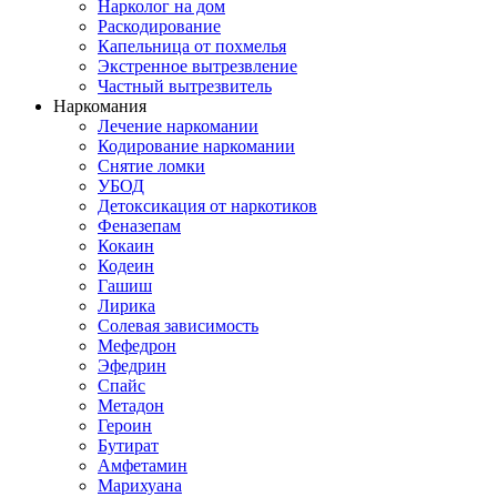
Нарколог на дом
Раскодирование
Капельница от похмелья
Экстренное вытрезвление
Частный вытрезвитель
Наркомания
Лечение наркомании
Кодирование наркомании
Снятие ломки
УБОД
Детоксикация от наркотиков
Феназепам
Кокаин
Кодеин
Гашиш
Лирика
Солевая зависимость
Мефедрон
Эфедрин
Спайс
Метадон
Героин
Бутират
Амфетамин
Марихуана