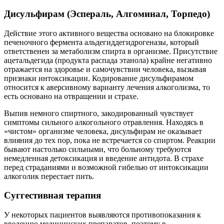
Дисульфирам (Эспераль, Алгоминал, Торпедо)
Действие этого активного вещества основано на блокировке
печеночного фермента альдегиддегидрогеназы, который
ответственен за метаболизм спирта в организме. Присутствие
ацетальдегида (продукта распада этанола) крайне негативно
отражается на здоровье и самочувствии человека, вызывая
признаки интоксикации. Кодирование дисульфирамом
относится к аверсивному варианту лечения алкоголизма, то
есть основано на отвращении и страхе.
Выпив немного спиртного, закодированный чувствует
симптомы сильного алкогольного отравления. Находясь в
«чистом» организме человека, дисульфирам не оказывает
влияния до тех пор, пока не встречается со спиртом. Реакции
бывают настолько сильными, что больному требуются
немедленная детоксикация и введение антидота. В страхе
перед страданиями и возможной гибелью от интоксикации
алкоголик перестает пить.
Суггестивная терапия
У некоторых пациентов выявляются противопоказания к
введению медицинских препаратов, поэтому в