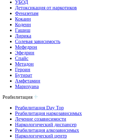
УБОД
Детоксикация от наркотиков
Феназепам
Кокаин
Кодеин
Гашиш
Лирика
Солевая зависимость
Мефедрон
Эфедрин
Спайс
Метадон
Героин
Бутират
Амфетамин
Марихуана
Реабилитация
Реабилитация Day Top
Реабилитация наркозависимых
Лечение созависимости
Наркологический диспансер
Реабилитация алкозависимых
Наркологический центр