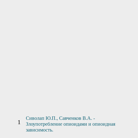
Нужна помощь?
Оставьте заявку, и мы Вам перезвоним
Отправить заявку
Сиволап Ю.П., Савченков В.А. -
Злоупотребление опиоидами и опиоидная
зависимость.