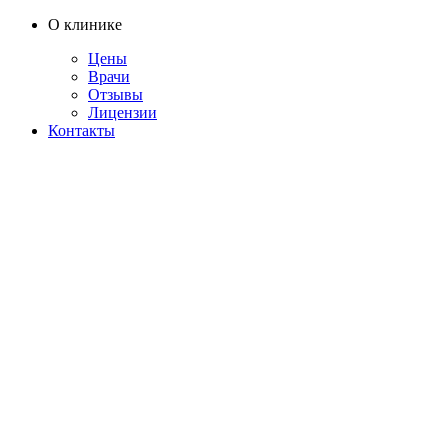
О клинике
Цены
Врачи
Отзывы
Лицензии
Контакты
Telegram
тие ломки