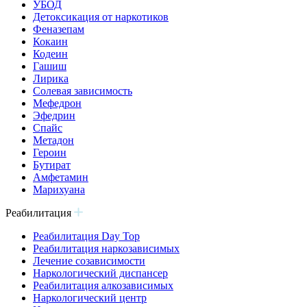
УБОД
Детоксикация от наркотиков
Феназепам
Кокаин
Кодеин
Гашиш
Лирика
Солевая зависимость
Мефедрон
Эфедрин
Спайс
Метадон
Героин
Бутират
Амфетамин
Марихуана
Реабилитация
Реабилитация Day Top
Реабилитация наркозависимых
Лечение созависимости
Наркологический диспансер
Реабилитация алкозависимых
Наркологический центр