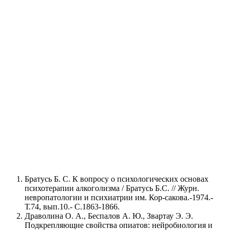
ны
торасположение
ванный персонал
Нужна помощь?
Оставьте заявку, и мы Вам перезвоним
Братусь Б. С. К вопросу о психологических основах
Отправить заявку
психотерапии алкоголизма / Братусь Б.С. // Журн.
невропатологии и психиатрии им. Кор-сакова.-1974.-
Т.74, вып.10.- С.1863-1866.
Драволина О. А., Беспалов А. Ю., Звартау Э. Э.
Подкрепляющие свойства опиатов: нейробиология и