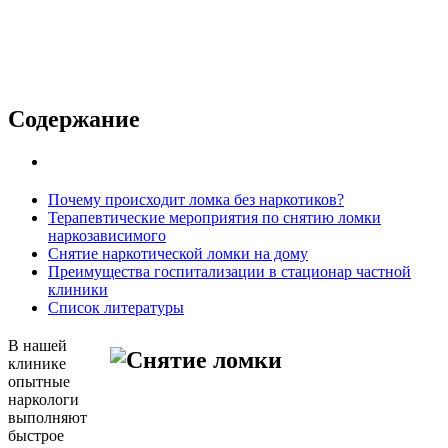
й палате
Содержание
Почему происходит ломка без наркотиков?
Терапевтические мероприятия по снятию ломки
наркозависимого
Снятие наркотической ломки на дому
Преимущества госпитализации в стационар частной
клиники
Список литературы
В нашей
клинике
опытные
наркологи
выполняют
быстрое