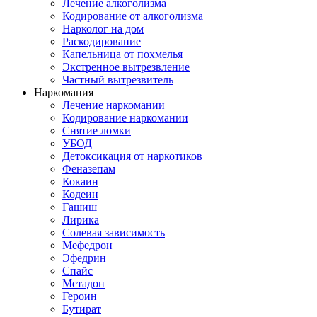
Лечение алкоголизма
Кодирование от алкоголизма
Нарколог на дом
Раскодирование
Капельница от похмелья
Экстренное вытрезвление
Частный вытрезвитель
Наркомания
Лечение наркомании
Кодирование наркомании
Снятие ломки
УБОД
Детоксикация от наркотиков
Феназепам
Кокаин
Кодеин
Гашиш
Лирика
Солевая зависимость
Мефедрон
Эфедрин
Спайс
Метадон
Героин
Бутират