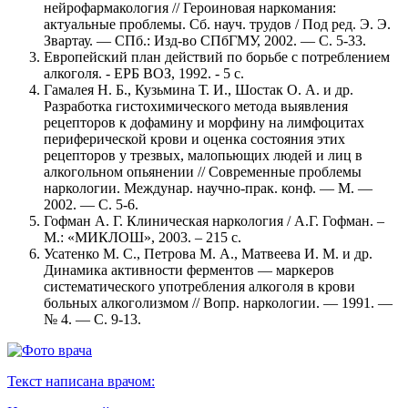
нейрофармакология // Героиновая наркомания:
актуальные проблемы. Сб. науч. трудов / Под ред. Э. Э.
Звартау. — СПб.: Изд-во СПбГМУ, 2002. — С. 5-33.
Европейский план действий по борьбе с потреблением
алкоголя. - ЕРБ ВОЗ, 1992. - 5 с.
Гамалея Н. Б., Кузьмина Т. И., Шостак О. А. и др.
Разработка гистохимического метода выявления
рецепторов к дофамину и морфину на лимфоцитах
периферической крови и оценка состояния этих
рецепторов у трезвых, малопьющих людей и лиц в
алкогольном опьянении // Современные проблемы
наркологии. Междунар. научно-прак. конф. — М. —
2002. — С. 5-6.
Гофман А. Г. Клиническая наркология / А.Г. Гофман. –
М.: «МИКЛОШ», 2003. – 215 с.
Усатенко М. С., Петрова М. А., Матвеева И. М. и др.
Динамика активности ферментов — маркеров
систематического употребления алкоголя в крови
больных алкоголизмом // Вопр. наркологии. — 1991. —
№ 4. — С. 9-13.
Текст написана врачом: