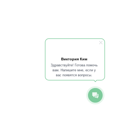
з запоя
е алкоголизма
вание от алкоголизма
е наркомании
и
ьтации терапевта
ьтация токсиколога
ьтация психотерапевта
Виктория Ким
ьтация сексолога
Здравствуйте! Готова помочь
ьтация аддиктолога
вам. Напишите мне, если у
ьтация психиатра
вас появятся вопросы.
ьтация нарколога