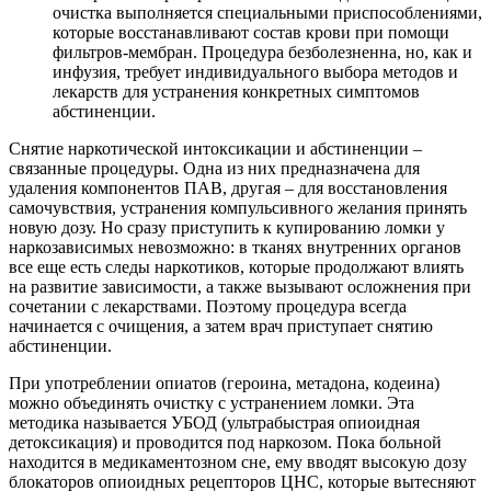
очистка выполняется специальными приспособлениями,
которые восстанавливают состав крови при помощи
фильтров-мембран. Процедура безболезненна, но, как и
инфузия, требует индивидуального выбора методов и
лекарств для устранения конкретных симптомов
абстиненции.
Снятие наркотической интоксикации и абстиненции –
связанные процедуры. Одна из них предназначена для
удаления компонентов ПАВ, другая – для восстановления
самочувствия, устранения компульсивного желания принять
новую дозу. Но сразу приступить к купированию ломки у
наркозависимых невозможно: в тканях внутренних органов
все еще есть следы наркотиков, которые продолжают влиять
на развитие зависимости, а также вызывают осложнения при
сочетании с лекарствами. Поэтому процедура всегда
начинается с очищения, а затем врач приступает снятию
абстиненции.
При употреблении опиатов (героина, метадона, кодеина)
можно объединять очистку с устранением ломки. Эта
методика называется УБОД (ультрабыстрая опиоидная
детоксикация) и проводится под наркозом. Пока больной
находится в медикаментозном сне, ему вводят высокую дозу
блокаторов опиоидных рецепторов ЦНС, которые вытесняют