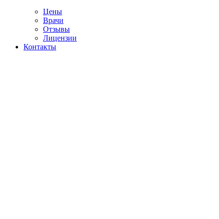
Цены
Врачи
Отзывы
Лицензии
Контакты
Telegram
сультация психиатра
ке