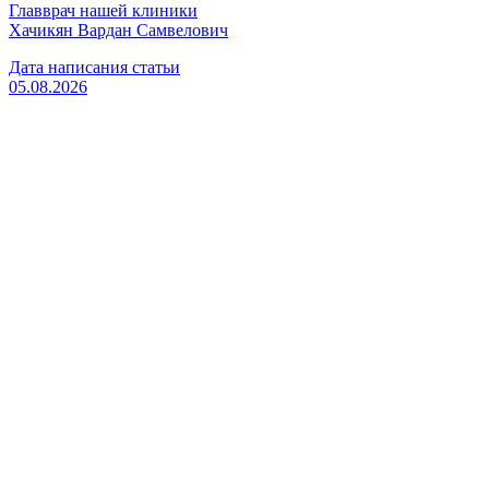
Главврач нашей клиники
Хачикян Вардан Самвелович
Дата написания статьи
05.08.2026
Вызвать врача
Старшая медсестра
Флянтикова Марина Павловна
Вызвать врача
Главный врач, психиатр-нарколог
Хачикян Вардан Самвелович