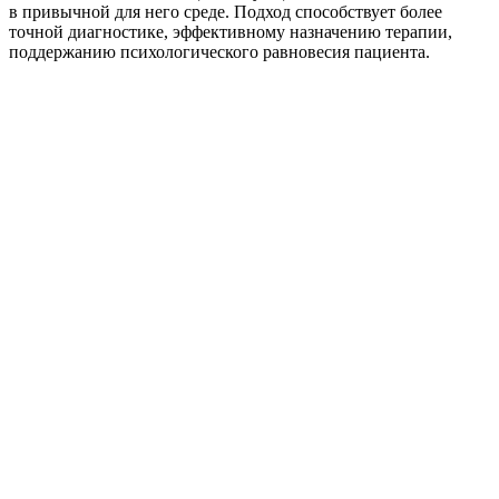
в привычной для него среде. Подход способствует более
точной диагностике, эффективному назначению терапии,
поддержанию психологического равновесия пациента.
1
Поступление
заявки
2
Сбор анамнеза