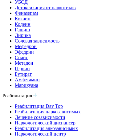
УБОД
Детоксикация от наркотиков
Феназепам
Кокаин
Кодеин
Гашиш
Лирика
Солевая зависимость
Мефедрон
Эфедрин
Спайс
Метадон
Героин
Бутират
Амфетамин
Марихуана
Реабилитация
Реабилитация Day Top
Реабилитация наркозависимых
Лечение созависимости
Наркологический диспансер
Реабилитация алкозависимых
Наркологический центр