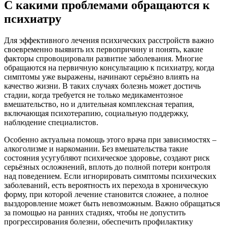
С какими проблемами обращаются к
Оставьте заявку, и мы Вам перезвоним
психиатру
Отправить заявку
Для эффективного лечения психических расстройств важно
своевременно выявить их первопричину и понять, какие
факторы спровоцировали развитие заболевания. Многие
обращаются на первичную консультацию к психиатру, когда
симптомы уже выражены, начинают серьёзно влиять на
качество жизни. В таких случаях болезнь может достичь
стадии, когда требуется не только медикаментозное
вмешательство, но и длительная комплексная терапия,
включающая психотерапию, социальную поддержку,
наблюдение специалистов.
Особенно актуальна помощь этого врача при зависимостях –
алкоголизме и наркомании. Без вмешательства такие
состояния усугубляют психическое здоровье, создают риск
серьёзных осложнений, вплоть до полной потери контроля
над поведением. Если игнорировать симптомы психических
заболеваний, есть вероятность их перехода в хроническую
форму, при которой лечение становится сложнее, а полное
выздоровление может быть невозможным. Важно обращаться
за помощью на ранних стадиях, чтобы не допустить
прогрессирования болезни, обеспечить профилактику