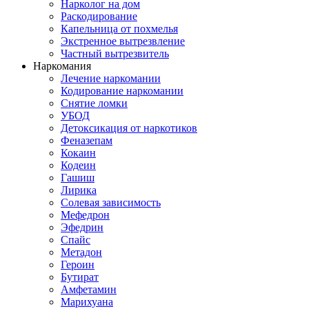
Нарколог на дом
Раскодирование
Капельница от похмелья
Экстренное вытрезвление
Частный вытрезвитель
Наркомания
Лечение наркомании
Кодирование наркомании
Снятие ломки
УБОД
Детоксикация от наркотиков
Феназепам
Кокаин
Кодеин
Гашиш
Лирика
Солевая зависимость
Мефедрон
Эфедрин
Спайс
Метадон
Героин
Бутират
Амфетамин
Марихуана