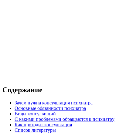
а
сультация
 в клинике
 с выездом на дом
Содержание
Зачем нужна консультация психиатра
Основные обязанности психиатра
Виды консультаций
С какими проблемами обращаются к психиатру
Как проходит консультация
Список литературы